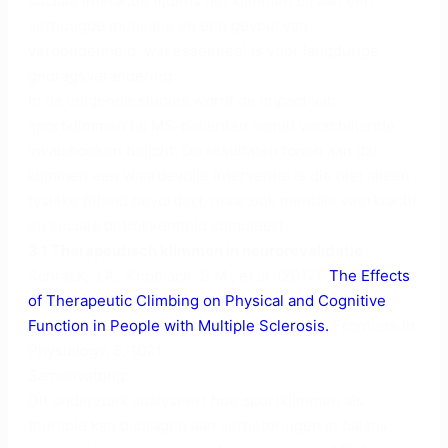
sociale interactie tijdens het klimmen bij aan een
verhoogde motivatie en een gevoel van
verbondenheid, wat essentieel is voor langdurige
gedragsverandering.
In de volgende studies wordt de impact van
sportklimmen bij MS-patiënten vanuit verschillende
invalshoeken belicht. De resultaten tonen aan dat
klimmen een waardevolle interventie is die niet alleen
fysieke fitheid bevordert, maar ook mentale veerkracht
en sociale betrokkenheid stimuleert.
3.1 Therapeutisch klimmen in neurorevalidatie
Schrack, J.A., Knoblach, S.M., et al. (2017).
The Effects
of Therapeutic Climbing on Physical and Cognitive
Function in People with Multiple Sclerosis.
Frontiers in
Physiology, 8, 1021.
Samenvatting:
Dit onderzoek analyseert hoe sportklimmen als
therapie kan bijdragen aan verbeteringen in balans,