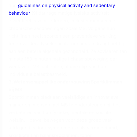
hun
guidelines on physical activity and sedentary
behaviour
(9) dat regelmatige fysieke activiteit
essentieel is voor iedereen, inclusief mensen met
chronische aandoeningen zoals MS. Volgens hun
richtlijnen heeft sporten een preventieve werking
tegen verdere fysieke achteruitgang en draagt het bij
aan een betere algehele gezondheid. Ze adviseren ten
minste 150 minuten matige lichaamsbeweging per
week voor MS-patiënten, afhankelijk van hun
individuele belastbaarheid.
3. Wetenschappelijke onderbouwing Sportklimmen
bij MS
Sportklimmen biedt een veelzijdige en innovatieve
manier om mensen met MS te ondersteunen bij het
verbeteren van hun fysieke, mentale en sociale
welzijn. Hoewel bewegen voor deze groep vaak
uitdagend is door symptomen zoals vermoeidheid,
spasticiteit en balansproblemen, tonen