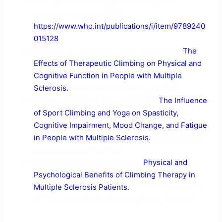
WHO guidelines on physical activity and
sedentary behavior 2020
https://www.who.int/publications/i/item/9789240
015128
Schrack, J.A., Knoblach, S.M., et al. (2017).
The
Effects of Therapeutic Climbing on Physical and
Cognitive Function in People with Multiple
Sclerosis.
Frontiers in Physiology, 8, 1021.
Velikonja, O., Čurić, K., et al. (2010).
The Influence
of Sport Climbing and Yoga on Spasticity,
Cognitive Impairment, Mood Change, and Fatigue
in People with Multiple Sclerosis.
Neuroscience
Research, 68(2), 143-149.
Morrison, S., Schöffl, V. (2015).
Physical and
Psychological Benefits of Climbing Therapy in
Multiple Sclerosis Patients.
International Journal
of Therapy and Rehabilitation, 22(8), 371-378.