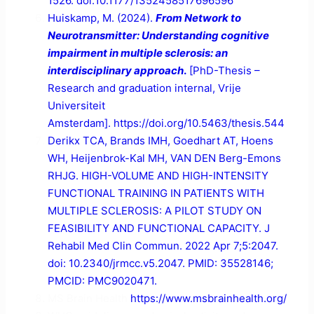
1526. doi:10.1177/1352458517696596
Huiskamp, M. (2024).
From Network to
Neurotransmitter: Understanding cognitive
impairment in multiple sclerosis: an
interdisciplinary approach
.
[PhD-Thesis –
Research and graduation internal, Vrije
Universiteit
Amsterdam]. https://doi.org/10.5463/thesis.544
Derikx TCA, Brands IMH, Goedhart AT, Hoens
WH, Heijenbrok-Kal MH, VAN DEN Berg-Emons
RHJG. HIGH-VOLUME AND HIGH-INTENSITY
FUNCTIONAL TRAINING IN PATIENTS WITH
MULTIPLE SCLEROSIS: A PILOT STUDY ON
FEASIBILITY AND FUNCTIONAL CAPACITY. J
Rehabil Med Clin Commun. 2022 Apr 7;5:2047.
doi: 10.2340/jrmcc.v5.2047. PMID: 35528146;
PMCID: PMC9020471.
MS Brain Health
https://www.msbrainhealth.org/