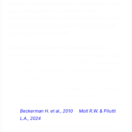
specifieke subgroep onder de chronisch zieken. MS
gaat vaak gepaard met symptomen zoals
vermoeidheid, spasmen en balansproblemen, wat het
moeilijk maakt om regelmatig te bewegen. Diverse
onderzoeken tonen aan dat:
1.3 Beweegcijfers specifiek bij mensen met MS
Een ander opvallend punt is dat veel chronisch zieken
niet op de hoogte zijn van de voordelen van bewegen,
of niet weten welke sporten of activiteiten geschikt zijn
voor hun situatie.
Slechts 20-25% van de mensen met MS voldoet
aan de beweegnorm, terwijl een groot deel
moeite heeft met regelmatig sporten (3.
Beckerman H. et al., 2010
; 4.
Motl R.W. & Pilutti
L.A., 2024
).
Dit percentage is aanzienlijk lager dan bij de