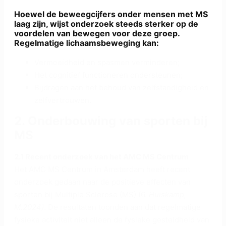
Hoewel de beweegcijfers onder mensen met MS
laag zijn, wijst onderzoek steeds sterker op de
voordelen van bewegen voor deze groep.
Regelmatige lichaamsbeweging kan:
Vermoeidheid en spasmen verminderen;
Het cognitief functioneren ondersteunen;
Bijdragen aan het behoud van zelfstandigheid en
zelfvertrouwen.
2. Onderbouwing van sporten bij
MS
2.1 Recent onderzoek van het AMC MS Centrum
Het AMC MS Centrum in Amsterdam heeft recent
onderzoek gedaan naar de positieve effecten van
sporten bij Multiple Sclerose (MS) (6.
Huiskamp,
M.2024)
. De resultaten toonden aan dat regelmatige
fysieke activiteit niet alleen de fysieke gesteldheid van