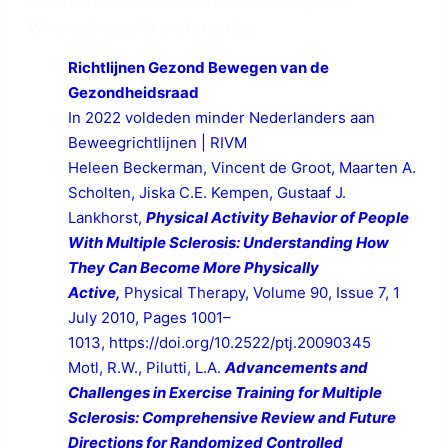
bevorderen en het zelfvertrouwen vergroten.
Wetenschappelijke referenties:
Richtlijnen Gezond Bewegen van de
Gezondheidsraad
In 2022 voldeden minder Nederlanders aan
Beweegrichtlijnen | RIVM
Heleen Beckerman, Vincent de Groot, Maarten A.
Scholten, Jiska C.E. Kempen, Gustaaf J.
Lankhorst,
Physical Activity Behavior of People
With Multiple Sclerosis: Understanding How
They Can Become More Physically
Active,
Physical Therapy, Volume 90, Issue 7, 1
July 2010, Pages 1001–
1013, https://doi.org/10.2522/ptj.20090345
Motl, R.W., Pilutti, L.A.
Advancements and
Challenges in Exercise Training for Multiple
Sclerosis: Comprehensive Review and Future
Directions for Randomized Controlled