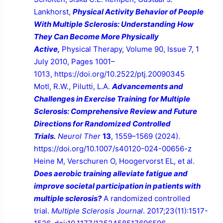
Lankhorst,
Physical Activity Behavior of People
With Multiple Sclerosis: Understanding How
They Can Become More Physically
Active,
Physical Therapy, Volume 90, Issue 7, 1
July 2010, Pages 1001–
1013, https://doi.org/10.2522/ptj.20090345
Motl, R.W., Pilutti, L.A.
Advancements and
Challenges in Exercise Training for Multiple
Sclerosis: Comprehensive Review and Future
Directions for Randomized Controlled
Trials.
Neurol Ther
13
, 1559–1569 (2024).
https://doi.org/10.1007/s40120-024-00656-z
Heine M, Verschuren O, Hoogervorst EL, et al.
Does aerobic training alleviate fatigue and
improve societal participation in patients with
multiple sclerosis?
A randomized controlled
trial.
Multiple Sclerosis Journal
. 2017;23(11):1517-