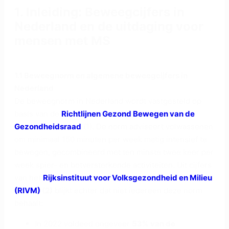
1. Inleiding: Beweegcijfers in
Nederland en de uitdaging voor
mensen met MS
1.1 Beweegnorm en algemene beweegcijfers in
Nederland
De beweegnorm in Nederland wordt vastgesteld op
basis van de
Richtlijnen Gezond Bewegen van de
Gezondheidsraad
(1). De norm adviseert volwassenen
om minimaal 150 minuten per week matig intensief te
bewegen, gecombineerd met ten minste twee keer per
week spier- en botversterkende activiteiten. Uit cijfers
van het
Rijksinstituut voor Volksgezondheid en Milieu
(RIVM)
(2)
blijkt echter dat niet iedereen deze norm
behaalt:
In 2022 voldeed ongeveer
53% van de