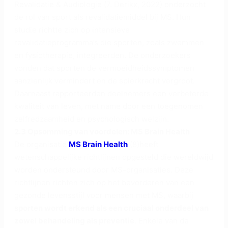
Revalidatie & Audiologie (7. Derikx, 2022) onderzocht
de rol van sport als revalidatiemiddel bij MS. Hun
studie richtte zich op intensieve
revalidatieprogramma’s die sporten, zoals zwemmen
en fysiotherapie, integreerden. De onderzoekers
vonden dat sporten de vermoeidheidssymptomen
aanzienlijk vermindert en de spierkracht vergroot.
Daarnaast rapporteerden deelnemers een verbeterde
kwaliteit van leven, met name door een toegenomen
zelfredzaamheid en psychologisch welzijn.
2.3 Opsomming van voordelen: MS Brain Health
De organisatie
MS Brain Health
(8)heeft
wetenschappelijke richtlijnen opgesteld die wereldwijd
worden ondersteund door MS-organisaties. Deze
richtlijnen richten zich op het bevorderen van een
gezonde levensstijl voor mensen met MS, waarbij
sporten wordt erkend als een cruciaal onderdeel van
zowel behandeling als preventie
. Enkele van de