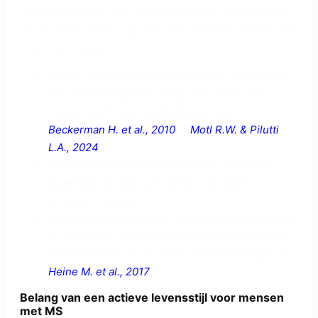
niet op de hoogte zijn van de voordelen van bewegen,
of niet weten welke sporten of activiteiten geschikt zijn
voor hun situatie.
Slechts 20-25% van de mensen met MS voldoet
aan de beweegnorm, terwijl een groot deel
moeite heeft met regelmatig sporten (3.
Beckerman H. et al., 2010
; 4.
Motl R.W. & Pilutti
L.A., 2024
).
Dit percentage is aanzienlijk lager dan bij de
algemene bevolking en andere groepen
chronisch zieken.
Mensen met MS ervaren vaak laag energieniveau
en angst voor verergering van symptomen, wat
een remmende factor vormt bij het bewegen (5.
Heine M. et al., 2017
).
Belang van een actieve levensstijl voor mensen
met MS