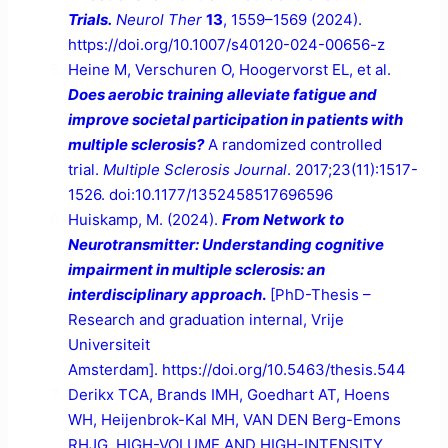
Trials.
Neurol Ther
13
, 1559–1569 (2024).
https://doi.org/10.1007/s40120-024-00656-z
Heine M, Verschuren O, Hoogervorst EL, et al.
Does aerobic training alleviate fatigue and
improve societal participation in patients with
multiple sclerosis?
A randomized controlled
trial.
Multiple Sclerosis Journal
. 2017;23(11):1517-
1526. doi:10.1177/1352458517696596
Huiskamp, M. (2024).
From Network to
Neurotransmitter: Understanding cognitive
impairment in multiple sclerosis: an
interdisciplinary approach
.
[PhD-Thesis –
Research and graduation internal, Vrije
Universiteit
Amsterdam]. https://doi.org/10.5463/thesis.544
Derikx TCA, Brands IMH, Goedhart AT, Hoens
WH, Heijenbrok-Kal MH, VAN DEN Berg-Emons
RHJG. HIGH-VOLUME AND HIGH-INTENSITY