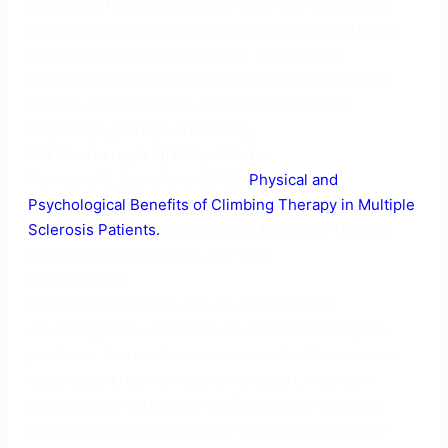
cognitieve functies, bleek klimmen vermoeidheid te
verminderen en had het een positieve invloed op de
sociale motivatie van patiënten. Deelnemers
rapporteerden een verhoogde groepsdynamiek en
sociale verbondenheid, wat essentieel is voor
langdurige gedragsverandering.
3.3 Klimtherapie bij MS-patiënten
Morrison, S., Schöffl, V. (2015).
Physical and
Psychological Benefits of Climbing Therapy in Multiple
Sclerosis Patients.
International Journal of Therapy
and Rehabilitation, 22(8), 371-378.
Samenvatting:
Dit onderzoek richtte zich op de fysieke en
psychologische voordelen van klimtherapie bij MS-
patiënten. De resultaten tonen aan dat klimmen niet
alleen spierkracht en balans verbetert, maar ook
angstniveaus verlaagt en zelfvertrouwen vergroot.
Klimmen biedt daarnaast een veilig alternatief voor