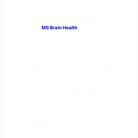
kwaliteit van leven, met name door een toegenomen
zelfredzaamheid en psychologisch welzijn.
2.3 Opsomming van voordelen: MS Brain Health
De organisatie
MS Brain Health
(8)heeft
wetenschappelijke richtlijnen opgesteld die wereldwijd
worden ondersteund door MS-organisaties. Deze
richtlijnen richten zich op het bevorderen van een
gezonde levensstijl voor mensen met MS, waarbij
sporten wordt erkend als een cruciaal onderdeel van
zowel behandeling als preventie
. Enkele van de
belangrijkste voordelen die zij benoemen:
Bevordering van neuroplasticiteit:
Sport
stimuleert de hersenen om nieuwe verbindingen
te maken, wat bij MS-patiënten kan helpen om
verlies van functies te compenseren.
Vermindering van ontsteking:
Regelmatige
beweging heeft een ontstekingsremmend effect