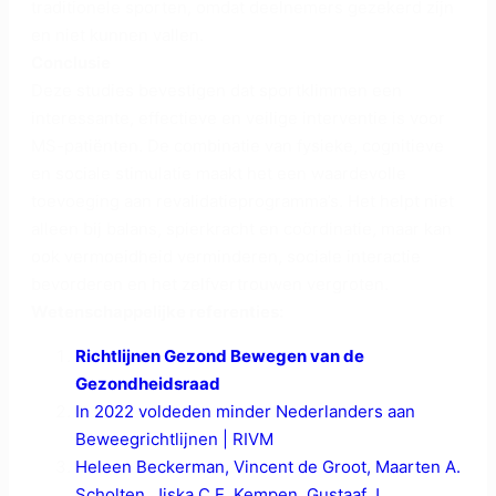
traditionele sporten, omdat deelnemers gezekerd zijn
en niet kunnen vallen.
Conclusie
Deze studies bevestigen dat sportklimmen een
interessante, effectieve en veilige interventie is voor
MS-patiënten. De combinatie van fysieke, cognitieve
en sociale stimulatie maakt het een waardevolle
toevoeging aan revalidatieprogramma’s. Het helpt niet
alleen bij balans, spierkracht en coördinatie, maar kan
ook vermoeidheid verminderen, sociale interactie
bevorderen en het zelfvertrouwen vergroten.
Wetenschappelijke referenties:
Richtlijnen Gezond Bewegen van de
Gezondheidsraad
In 2022 voldeden minder Nederlanders aan
Beweegrichtlijnen | RIVM
Heleen Beckerman, Vincent de Groot, Maarten A.
Scholten, Jiska C.E. Kempen, Gustaaf J.