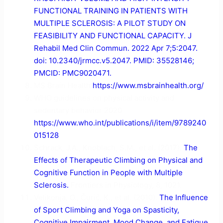
FUNCTIONAL TRAINING IN PATIENTS WITH
MULTIPLE SCLEROSIS: A PILOT STUDY ON
FEASIBILITY AND FUNCTIONAL CAPACITY. J
Rehabil Med Clin Commun. 2022 Apr 7;5:2047.
doi: 10.2340/jrmcc.v5.2047. PMID: 35528146;
PMCID: PMC9020471.
MS Brain Health
https://www.msbrainhealth.org/
WHO guidelines on physical activity and
sedentary behavior 2020
https://www.who.int/publications/i/item/9789240
015128
Schrack, J.A., Knoblach, S.M., et al. (2017).
The
Effects of Therapeutic Climbing on Physical and
Cognitive Function in People with Multiple
Sclerosis.
Frontiers in Physiology, 8, 1021.
Velikonja, O., Čurić, K., et al. (2010).
The Influence
of Sport Climbing and Yoga on Spasticity,
Cognitive Impairment, Mood Change, and Fatigue