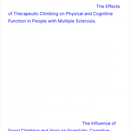
Schrack, J.A., Knoblach, S.M., et al. (2017).
The Effects
of Therapeutic Climbing on Physical and Cognitive
Function in People with Multiple Sclerosis.
Frontiers in
Physiology, 8, 1021.
Samenvatting:
Dit onderzoek analyseert hoe sportklimmen als
therapie kan bijdragen aan verbeteringen in balans,
spierkracht en coördinatie bij mensen met MS. De
resultaten tonen aan dat klimmen multisensorische
stimulatie biedt en verschillende motorische en
cognitieve functies tegelijkertijd traint. Daarnaast
vergroot het de sociale interactie en het
zelfvertrouwen, wat bijdraagt aan een hogere motivatie
om actief te blijven.
3.2 Impact van klimmen op neurologische
aandoeningen
Velikonja, O., Čurić, K., et al. (2010).
The Influence of
Sport Climbing and Yoga on Spasticity, Cognitive