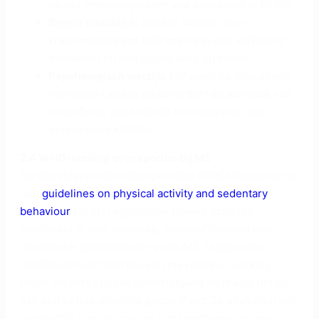
op het immuunsysteem, wat essentieel is bij MS.
Betere mobiliteit:
Sterker worden door
krachttraining kan bijdragen aan een verbeterd
evenwicht en een lagere kans op vallen.
Psychologisch welzijn:
Lichamelijke inspanning
vermindert stress en bevordert de aanmaak van
endorfines, wat helpt bij het bestrijden van
depressieve klachten.
2.4 WHO-stelling over sporten bij MS
De Wereldgezondheidsorganisatie (WHO) benadrukt in
hun
guidelines on physical activity and sedentary
behaviour
(9) dat regelmatige fysieke activiteit
essentieel is voor iedereen, inclusief mensen met
chronische aandoeningen zoals MS. Volgens hun
richtlijnen heeft sporten een preventieve werking
tegen verdere fysieke achteruitgang en draagt het bij
aan een betere algehele gezondheid. Ze adviseren ten
minste 150 minuten matige lichaamsbeweging per