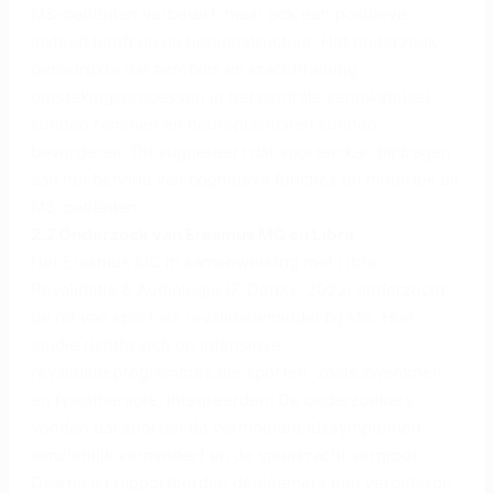
MS-patiënten verbetert, maar ook een positieve
invloed heeft op de hersenstructuur. Het onderzoek
benadrukte dat aerobics en krachttraining
ontstekingsprocessen in het centrale zenuwstelsel
kunnen remmen en neuroplasticiteit kunnen
bevorderen. Dit suggereert dat sporten kan bijdragen
aan het behoud van cognitieve functies en motoriek bij
MS-patiënten.
2.2 Onderzoek van Erasmus MC en Libra
Het Erasmus MC in samenwerking met Libra
Revalidatie & Audiologie (7. Derikx, 2022) onderzocht
de rol van sport als revalidatiemiddel bij MS. Hun
studie richtte zich op intensieve
revalidatieprogramma’s die sporten, zoals zwemmen
en fysiotherapie, integreerden. De onderzoekers
vonden dat sporten de vermoeidheidssymptomen
aanzienlijk vermindert en de spierkracht vergroot.
Daarnaast rapporteerden deelnemers een verbeterde