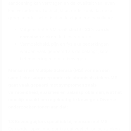
aandoening kan vertragen en de kwaliteit van leven
kan verbeteren. Toch blijkt uit onderzoek dat deze
groep minder actief is dan de algemene bevolking:
Volgens het RIVM haalt slechts
33% van de
chronisch zieken
de beweegnorm.
Vermoeidheid, pijn en fysieke beperkingen
worden vaak genoemd als de belangrijkste
belemmeringen om te bewegen.
Mensen met Multiple Sclerose (MS) vormen een
specifieke subgroep onder de chronisch zieken. MS
gaat vaak gepaard met symptomen zoals
vermoeidheid, spasmen en balansproblemen, wat het
moeilijk maakt om regelmatig te bewegen. Diverse
onderzoeken tonen aan dat:
1.3 Beweegcijfers specifiek bij mensen met MS
Een ander opvallend punt is dat veel chronisch zieken