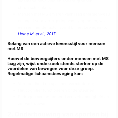
algemene bevolking en andere groepen
chronisch zieken.
Mensen met MS ervaren vaak laag energieniveau
en angst voor verergering van symptomen, wat
een remmende factor vormt bij het bewegen (5.
Heine M. et al., 2017
).
Belang van een actieve levensstijl voor mensen
met MS
Hoewel de beweegcijfers onder mensen met MS
laag zijn, wijst onderzoek steeds sterker op de
voordelen van bewegen voor deze groep.
Regelmatige lichaamsbeweging kan:
Vermoeidheid en spasmen verminderen;
Het cognitief functioneren ondersteunen;
Bijdragen aan het behoud van zelfstandigheid en
zelfvertrouwen.
2. Onderbouwing van sporten bij