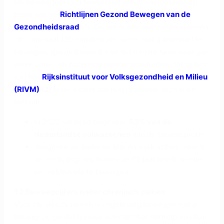
De beweegnorm in Nederland wordt vastgesteld op
basis van de
Richtlijnen Gezond Bewegen van de
Gezondheidsraad
(1). De norm adviseert volwassenen
om minimaal 150 minuten per week matig intensief te
bewegen, gecombineerd met ten minste twee keer per
week spier- en botversterkende activiteiten. Uit cijfers
van het
Rijksinstituut voor Volksgezondheid en Milieu
(RIVM)
(2)
blijkt echter dat niet iedereen deze norm
behaalt:
In 2022 voldeed ongeveer
53% van de
Nederlandse volwassenen
aan de beweegnorm.
Jongeren en ouderen blijven vaak achter; vooral
de leeftijdsgroep boven de 65 jaar heeft moeite
om voldoende te bewegen.
1.2 Beweegcijfers onder chronisch zieken
Voor chronisch zieken is regelmatig bewegen extra
belangrijk, omdat fysieke activiteit het verloop van hun