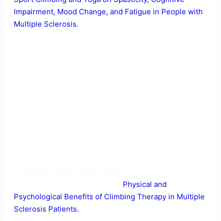
Impairment, Mood Change, and Fatigue in People with
Multiple Sclerosis.
Neuroscience Research, 68(2), 143-
149.
Samenvatting:
Deze studie onderzocht de effecten van sportklimmen
en yoga op MS-patiënten. Hoewel geen significante
verbetering werd gevonden op spasticiteit en
cognitieve functies, bleek klimmen vermoeidheid te
verminderen en had het een positieve invloed op de
sociale motivatie van patiënten. Deelnemers
rapporteerden een verhoogde groepsdynamiek en
sociale verbondenheid, wat essentieel is voor
langdurige gedragsverandering.
3.3 Klimtherapie bij MS-patiënten
Morrison, S., Schöffl, V. (2015).
Physical and
Psychological Benefits of Climbing Therapy in Multiple
Sclerosis Patients.
International Journal of Therapy