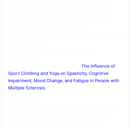
spierkracht en coördinatie bij mensen met MS. De
resultaten tonen aan dat klimmen multisensorische
stimulatie biedt en verschillende motorische en
cognitieve functies tegelijkertijd traint. Daarnaast
vergroot het de sociale interactie en het
zelfvertrouwen, wat bijdraagt aan een hogere motivatie
om actief te blijven.
3.2 Impact van klimmen op neurologische
aandoeningen
Velikonja, O., Čurić, K., et al. (2010).
The Influence of
Sport Climbing and Yoga on Spasticity, Cognitive
Impairment, Mood Change, and Fatigue in People with
Multiple Sclerosis.
Neuroscience Research, 68(2), 143-
149.
Samenvatting:
Deze studie onderzocht de effecten van sportklimmen
en yoga op MS-patiënten. Hoewel geen significante
verbetering werd gevonden op spasticiteit en