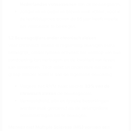
Nederlandse volwassenen
aan de beweegnorm.
Jongeren en ouderen blijven vaak achter; vooral
de leeftijdsgroep boven de 65 jaar heeft moeite
om voldoende te bewegen.
1.2 Beweegcijfers onder chronisch zieken
Voor chronisch zieken is regelmatig bewegen extra
belangrijk, omdat fysieke activiteit het verloop van hun
aandoening kan vertragen en de kwaliteit van leven
kan verbeteren. Toch blijkt uit onderzoek dat deze
groep minder actief is dan de algemene bevolking:
Volgens het RIVM haalt slechts
33% van de
chronisch zieken
de beweegnorm.
Vermoeidheid, pijn en fysieke beperkingen
worden vaak genoemd als de belangrijkste
belemmeringen om te bewegen.
Mensen met Multiple Sclerose (MS) vormen een