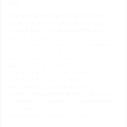
MS
2.1 Recent onderzoek van het AMC MS Centrum
Het AMC MS Centrum in Amsterdam heeft recent
onderzoek gedaan naar de positieve effecten van
sporten bij Multiple Sclerose (MS) (6.
Huiskamp,
M.2024)
. De resultaten toonden aan dat regelmatige
fysieke activiteit niet alleen de fysieke gesteldheid van
MS-patiënten verbetert, maar ook een positieve
invloed heeft op de hersenstructuur. Het onderzoek
benadrukte dat aerobics en krachttraining
ontstekingsprocessen in het centrale zenuwstelsel
kunnen remmen en neuroplasticiteit kunnen
bevorderen. Dit suggereert dat sporten kan bijdragen
aan het behoud van cognitieve functies en motoriek bij
MS-patiënten.
2.2 Onderzoek van Erasmus MC en Libra
Het Erasmus MC in samenwerking met Libra