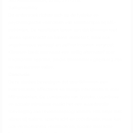
and Rehabilitation, 22(8), 371-378.
Samenvatting:
Dit onderzoek richtte zich op de fysieke en
psychologische voordelen van klimtherapie bij MS-
patiënten. De resultaten tonen aan dat klimmen niet
alleen spierkracht en balans verbetert, maar ook
angstniveaus verlaagt en zelfvertrouwen vergroot.
Klimmen biedt daarnaast een veilig alternatief voor
traditionele sporten, omdat deelnemers gezekerd zijn
en niet kunnen vallen.
Conclusie
Deze studies bevestigen dat sportklimmen een
interessante, effectieve en veilige interventie is voor
MS-patiënten. De combinatie van fysieke, cognitieve
en sociale stimulatie maakt het een waardevolle
toevoeging aan revalidatieprogramma’s. Het helpt niet
alleen bij balans, spierkracht en coördinatie, maar kan
ook vermoeidheid verminderen, sociale interactie