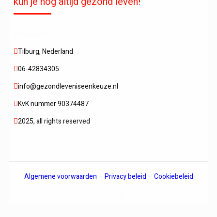
kun je nog altijd gezond leven!
Contact
Tilburg, Nederland
06-42834305
info@gezondleveniseenkeuze.nl
KvK nummer 90374487
2025, all rights reserved
Algemene voorwaarden
–
Privacy beleid
–
Cookiebeleid